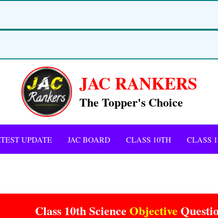
JAC RANKERS
The Topper's Choice
TEST UPDATE
JAC BOARD
CLASS 10TH
CLASS 
Class 10th Science
Objective
Questi