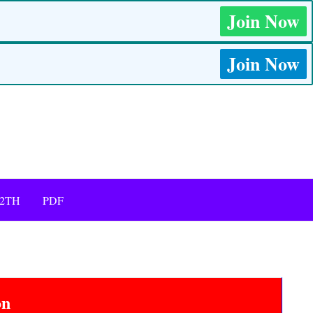
Join Now
Join Now
12TH
PDF
on