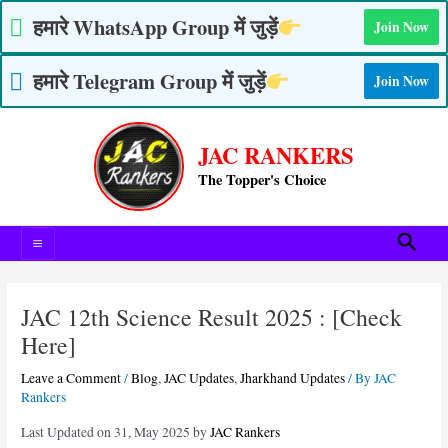
Skip
हमारे WhatsApp Group में जुड़ें
Join Now
to
content
हमारे Telegram Group में जुड़ें
Join Now
Post
Main
navigation
JAC RANKERS
Menu
The Topper's Choice
Searc
JAC 12th Science Result 2025 : [Check
Here]
Leave a Comment
/
Blog
,
JAC Updates
,
Jharkhand Updates
/ By
JAC
Rankers
Last Updated on 31, May 2025 by
JAC Rankers