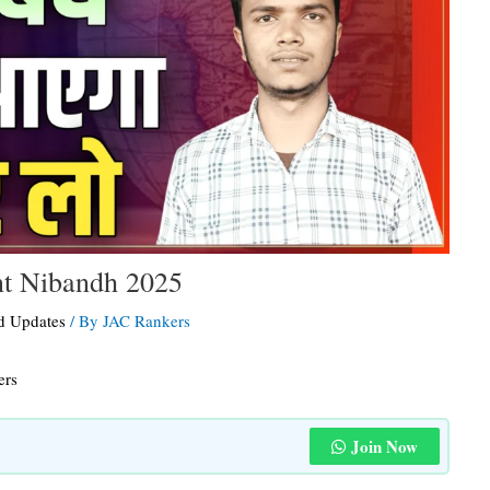
nt Nibandh 2025
d Updates
/ By
JAC Rankers
ers
Join Now