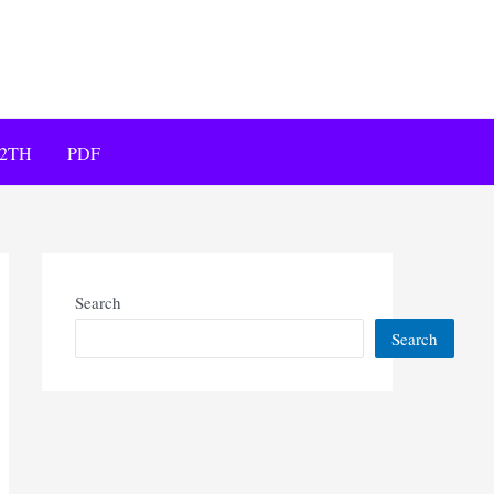
12TH
PDF
Search
Search