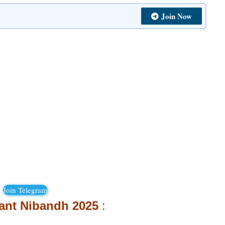
Join Now
Join Telegram
ant Nibandh 2025
: