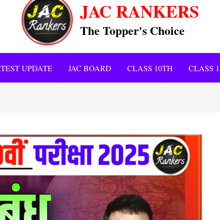
JAC RANKERS
The Topper's Choice
TEST UPDATE
JAC BOARD
CLASS 10TH
CLASS 