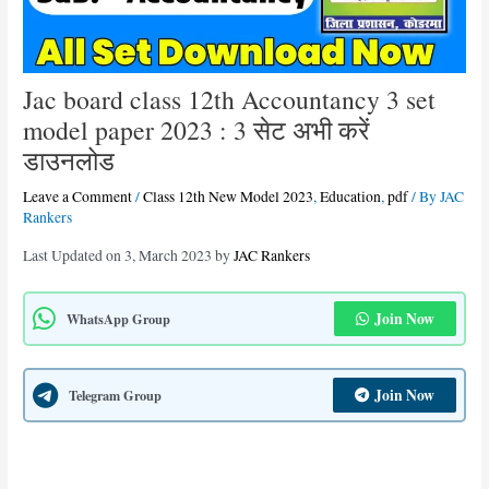
Jac board class 12th Accountancy 3 set
model paper 2023 : 3 सेट अभी करें
डाउनलोड
Leave a Comment
/
Class 12th New Model 2023
,
Education
,
pdf
/ By
JAC
Rankers
Last Updated on 3, March 2023 by
JAC Rankers
Join Now
WhatsApp Group
Join Now
Telegram Group