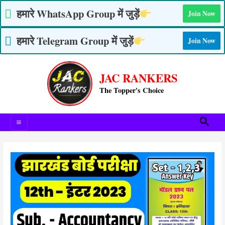
Skip
हमारे WhatsApp Group में जुड़ें
Join Now
to
content
हमारे Telegram Group में जुड़ें
Join Now
Post
Main
navigation
JAC RANKERS
Menu
The Topper's Choice
Searc