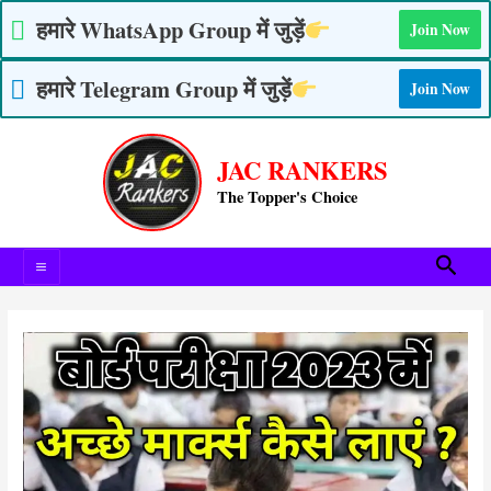
Skip
हमारे WhatsApp Group में जुड़ें
Join Now
to
content
हमारे Telegram Group में जुड़ें
Join Now
Post
Main
navigation
JAC RANKERS
Menu
The Topper's Choice
Searc