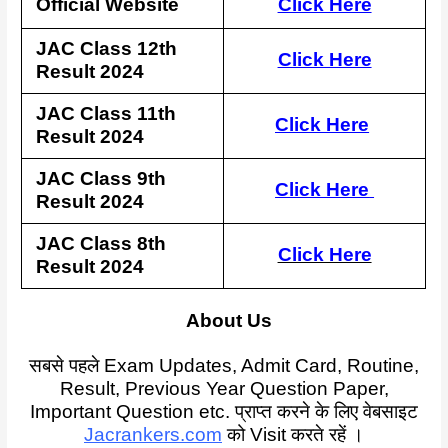
Official Website
Click Here
JAC Class 12th
Click Here
Result 2024
JAC Class 11th
Click Here
Result 2024
JAC Class 9th
Click Here
Result 2024
JAC Class 8th
Click Here
Result 2024
About Us
सबसे पहले Exam Updates, Admit Card, Routine,
Result, Previous Year Question Paper,
Important Question etc. प्राप्त करने के लिए वेबसाइट
Jacrankers.com
को Visit करते रहें ।