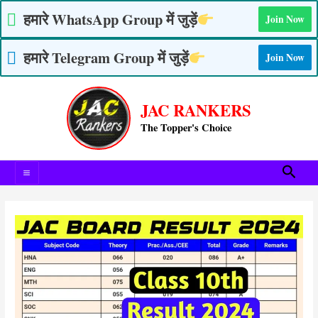
Skip
हमारे WhatsApp Group में जुड़ें
Join Now
to
content
हमारे Telegram Group में जुड़ें
Join Now
Post
Main
navigation
JAC RANKERS
Menu
The Topper's Choice
Searc