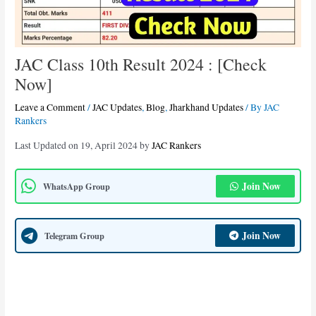
JAC Class 10th Result 2024 : [Check
Now]
Leave a Comment
/
JAC Updates
,
Blog
,
Jharkhand Updates
/ By
JAC
Rankers
Last Updated on 19, April 2024 by
JAC Rankers
Join Now
WhatsApp Group
Join Now
Telegram Group