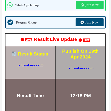
Join Now
WhatsApp Group
Join Now
Telegram Group
Result Live Update
Publish On 19th
Result Status
Apr 2024
jacrankers.com
jacrankers.com
Result Time
12:15 PM