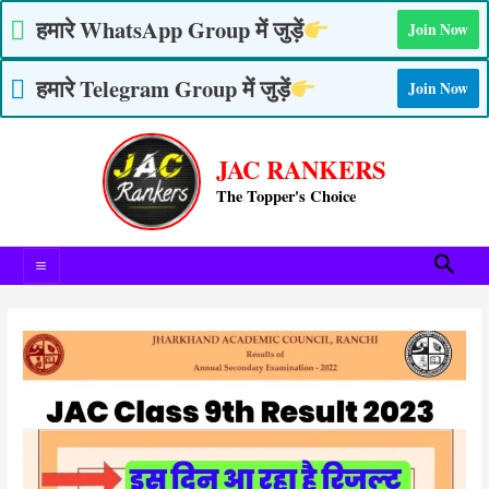
Skip
हमारे WhatsApp Group में जुड़ें
Join Now
to
content
हमारे Telegram Group में जुड़ें
Join Now
Post
Main
navigation
JAC RANKERS
Menu
The Topper's Choice
Searc