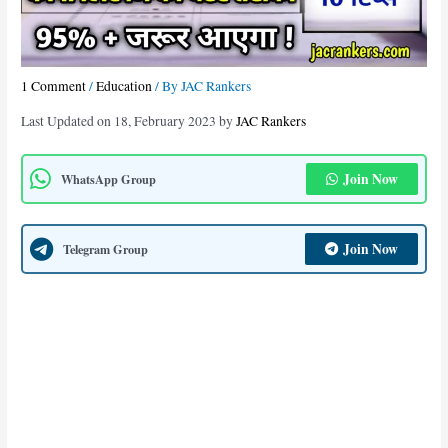
C
o
p
1 Comment
/
Education
/ By
JAC Rankers
y
Last Updated on 18, February 2023 by
JAC Rankers
K
a
Join Now
WhatsApp Group
i
s
e
Join Now
Telegram Group
L
i
k
h
e
।
B