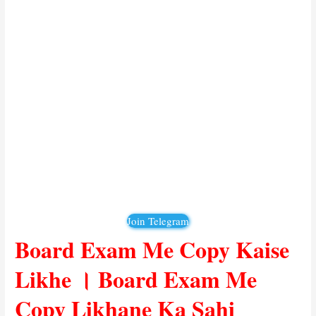
o
a
r
d
E
x
a
m
M
e
C
o
Join Telegram
p
Board Exam Me Copy Kaise
y
Likhe । Board Exam Me
L
i
Copy Likhane Ka Sahi
k