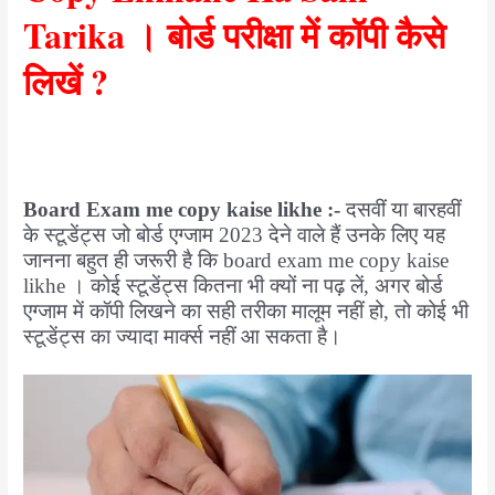
h
Tarika । बोर्ड परीक्षा में कॉपी कैसे
a
लिखें ?
n
e
K
a
S
Board Exam me copy kaise likhe
:-
दसवीं या बारहवीं
a
के स्टूडेंट्स जो बोर्ड एग्जाम 2023 देने वाले हैं उनके लिए यह
h
जानना बहुत ही जरूरी है कि board exam me copy kaise
likhe । कोई स्टूडेंट्स कितना भी क्यों ना पढ़ लें, अगर बोर्ड
i
एग्जाम में कॉपी लिखने का सही तरीका मालूम नहीं हो, तो कोई भी
T
स्टूडेंट्स का ज्यादा मार्क्स नहीं आ सकता है।
a
r
i
k
a