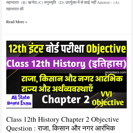
महाभारत (B) ऋग्वेद (C) मनुस्मृति (D) उपर्युक्त में से काई नहीं Answer:- (A)
600
महाभारत की
ईस्वी)
Read More »
Class
12th
History
Chapter
2
Objective
Question
:
राजा,
किसान
और
नगर
Class 12th History Chapter 2 Objective
आरंभिक
Question : राजा, किसान और नगर आरंभिक
राज्य