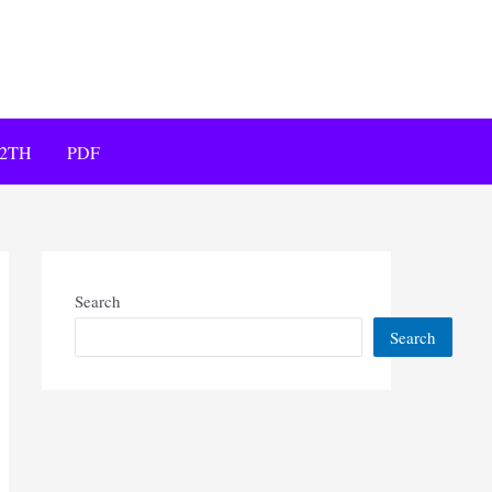
12TH
PDF
Search
Search