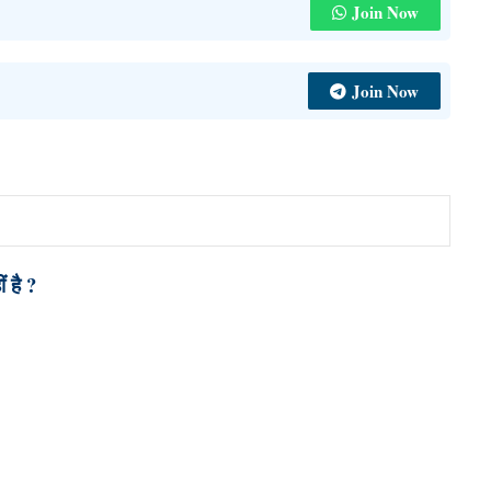
Join Now
Join Now
 है ?