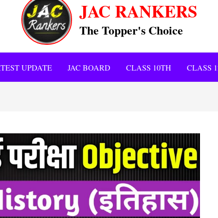
JAC RANKERS
The Topper's Choice
TEST UPDATE
JAC BOARD
CLASS 10TH
CLASS 