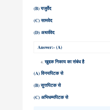
(B) यजुर्वेद
(C) सामवेद
(D) अथर्ववेद
Answer:- (A)
खुद्दक निकाय का संबंध है
(A) विनयपिटक से
(B) सुत्तपिटक से
(C) अभिधम्मपिटक से