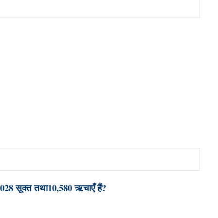
 1028 सूक्त तथा10,580 ऋचाएँ हैं?